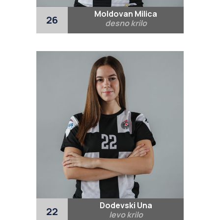
Moldovan Milica
26
desno krilo
Dodevski Una
22
levo krilo