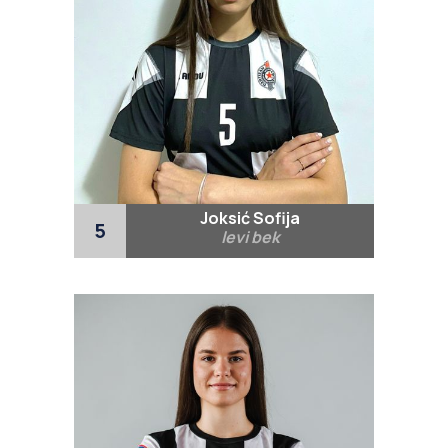
Joksić Sofija
5
levi bek