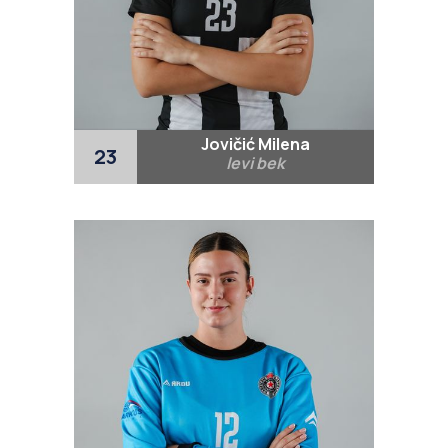
Jovičić Milena
23
levi bek