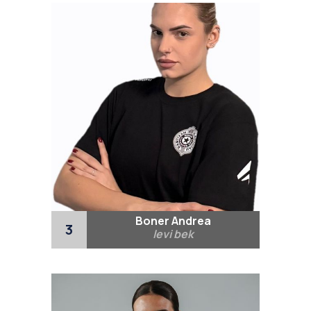
Boner Andrea
3
levi bek