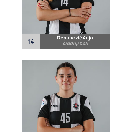
Repanović Anja
14
srednji bek