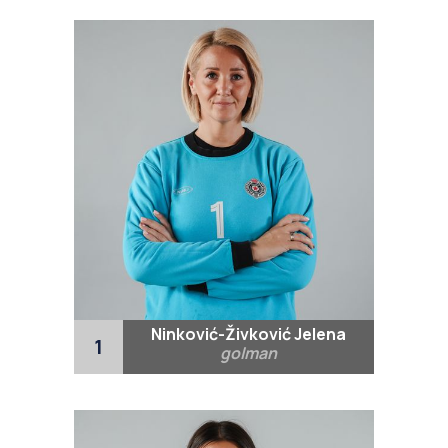
Ninković-Živković Jelena
1
golman