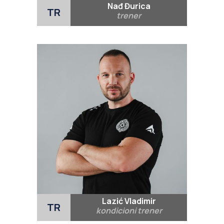
Nađ Đurica
TR
trener
Lazić Vladimir
TR
kondicioni trener