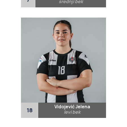
srednji bek
Vidojević Jelena
18
levi bek