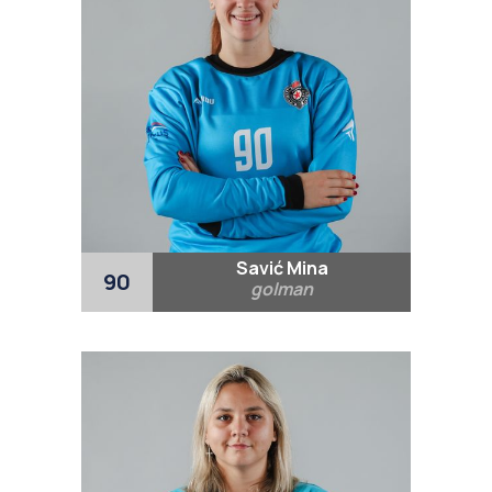
Savić Mina
90
golman