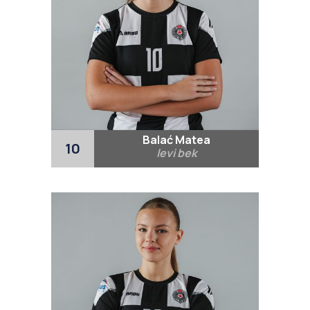
Balać Matea
10
levi bek