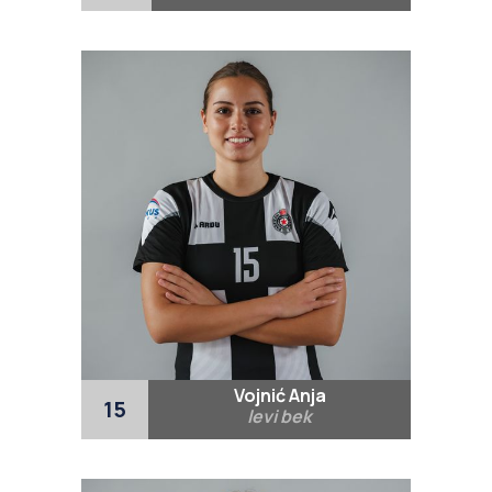
Vojnić Anja
15
levi bek