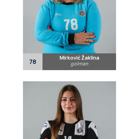
Mirković Žaklina
78
golman